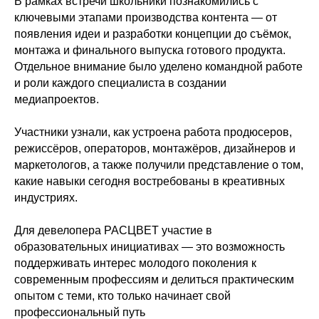
В рамках встречи школьники познакомились с
ключевыми этапами производства контента — от
появления идеи и разработки концепции до съёмок,
монтажа и финального выпуска готового продукта.
Отдельное внимание было уделено командной работе
Офис:
и роли каждого специалиста в создании
Отдел продаж:
медиапроектов.
г. Калининград,
г. Калининград,
ул. Костромская, 10
ул. Костромская, 10
Участники узнали, как устроена работа продюсеров,
тел: +7 4012 994 222
Работаем
режиссёров, операторов, монтажёров, дизайнеров и
пн-пт 09:00−18:00
Работаем
маркетологов, а также получили представление о том,
пн-пт 09:00-18:00
тел: +7 4012 994 222
какие навыки сегодня востребованы в креативных
Звонки принимаются
пн-пт с 09:00 до 18:00
индустриях.
сб-вс с 10:00 до 18:00
Проекты
Для девелопера РАСЦВЕТ участие в
Жилой комплекс АЭРО
образовательных инициативах — это возможность
Жилой комплекс
поддерживать интерес молодого поколения к
РАСЦВЕТ ПАРК
современным профессиям и делиться практическим
Подразделения
опытом с теми, кто только начинает свой
Девелопмент
профессиональный путь