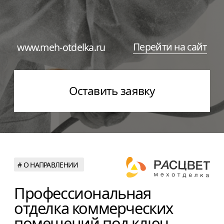
Оставить заявку
# О НАПРАВЛЕНИИ
Профессиональная
отделка коммерческих
помещений под ключ
Компания выполняет комплексный
ремонт и отделку жилых, нежилых
и коммерческих помещений.
Мы завершаем небольшие и крупные
проекты вовремя, в рамках бюджета,
соблюдаем строгие стандарты качества,
безопасности.
10
+
30
+
50
+