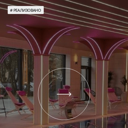
с клиентами и партнерами.
Обратная связь
Адрес офиса
г. Калининград,
ул. Верхнеозерная, 25/7
Телефон
+7 4012 611 011
Узнайте об условиях
сотрудничества