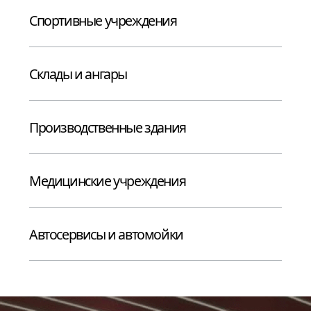
Арсенкин
Павел
Директор
по строительству
Отвечает за реализацию проектов
и своевременное выполнение работ
по отделке.
Кабаков
Андрей
Менеджер проектов
Занимается развитием направления
«Профессиональная отделка» и устанавливает
долгосрочные партнерские отношения