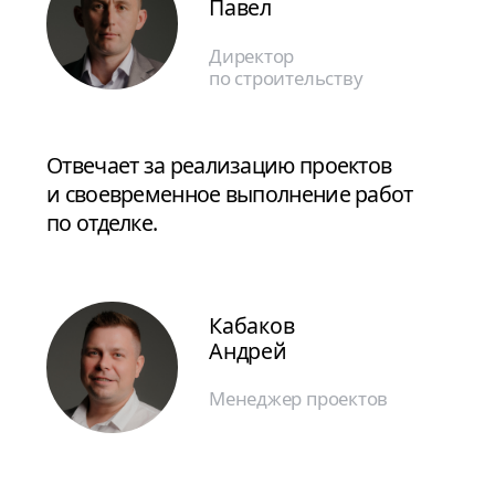
Офис:
Отдел продаж:
г. Калининград,
г. Калининград,
ул. Костромская, 10
ул. Костромская, 10
тел: +7 4012 994 222
Работаем
пн-пт 09:00−18:00
Работаем
пн-пт 09:00-18:00
тел: +7 4012 994 222
Звонки принимаются
пн-пт с 09:00 до 18:00
сб-вс с 10:00 до 18:00
Проекты
Жилой комплекс АЭРО
Жилой комплекс
РАСЦВЕТ ПАРК
Подразделения
Девелопмент
Строительство
Стальные конструкции