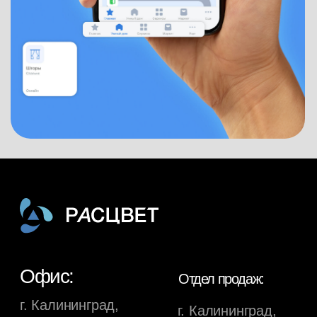
Офис:
Отдел продаж:
г. Калининград,
г. Калининград,
ул. Костромская, 10
ул. Костромская, 10
тел: +7 4012 994 222
Работаем
пн-пт 09:00−18:00
Работаем
пн-пт 09:00-18:00
тел: +7 4012 994 222
Звонки принимаются
пн-пт с 09:00 до 18:00
сб-вс с 10:00 до 18:00
Проекты
Жилой комплекс АЭРО
Жилой комплекс
РАСЦВЕТ ПАРК
Подразделения
Девелопмент
Строительство
Стальные конструкции
Профессиональная отделка
Управляющая компания